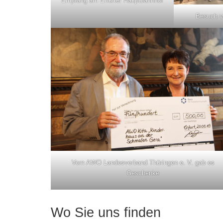
Empfang am Erfurter Hauptbahnhof
Besuch 
Vom AWO Landesverband Thüringen e. V. gab es
Geschenke
Wo Sie uns finden