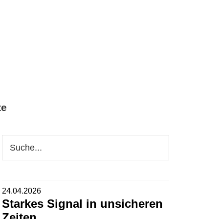
te
Seitenspalte
Webseite
durchsuchen
24.04.2026
Starkes Signal in unsicheren
Zeiten