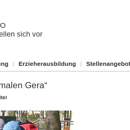
WO
ellen sich vor
ung
Erzieherausbildung
Stellenangebo
hmalen Gera“
te!