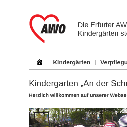
Zur
Zum
Zur
Hauptnavigation
Inhalt
Seitenspalte
springen
springen
springen
Die Erfurter A
Kindergärten st
Kindergärten
Verpfleg
Kindergarten „An der Sc
Herzlich willkommen auf unserer Websei