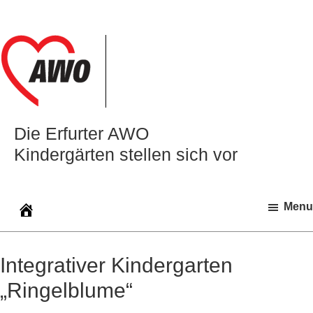
Zur
Zum
Zur
Hauptnavigation
Inhalt
Seitenspalte
springen
springen
springen
Die Erfurter AWO
Kindergärten stellen sich vor
Menu
Integrativer Kindergarten
„Ringelblume“