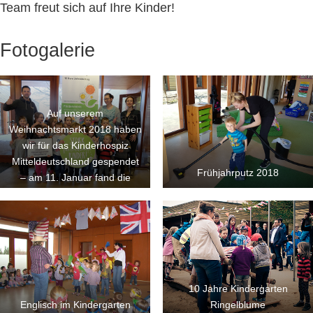
Team freut sich auf Ihre Kinder!
Fotogalerie
Auf unserem
Weihnachtsmarkt 2018 haben
wir für das Kinderhospiz
Mitteldeutschland gespendet
Frühjahrputz 2018
– am 11. Januar fand die
große Spendenübergabe
statt. 371 Euro sind
zugunsten der schwerkranken
Kinder, Jugendlichen und
ihren Familien zusammen
gekommen.
10 Jahre Kindergarten
Englisch im Kindergarten
Ringelblume