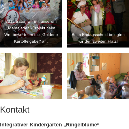
2015 traten wir mit unserem
„Mamaladen“-Projekt beim
Wettbewerb um die „Goldene
Beim Endausscheid belegten
Kartoffelgabel“ an.
wir den zweiten Platz!
Kontakt
Integrativer Kindergarten „Ringelblume“